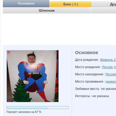
Основное
Блог
( 0 )
Др
Шпионаж
Основное
Дата рождения :
Февраль
1
Место рождения :
Россия
,
Н
Место нахождения :
Россия
Место проживания :
дьякон
Любимые места : не указа
Интересы : не указаны
Портрет заполнен на 67 %