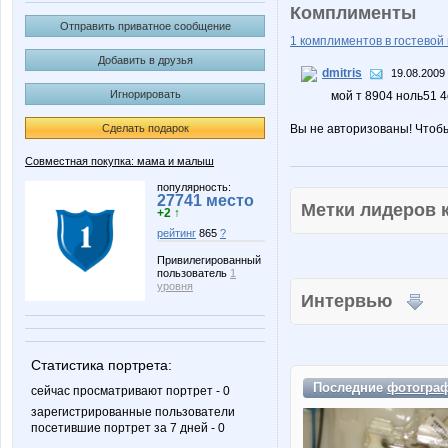
Комплименты
Отправить приватное сообщение
1 комплиментов в гостевой 
Добавить в друзья
dmitris
19.08.2009 
Игнорировать
мой т 8904 ноль51 4
Сделать подарок
Вы не авторизованы! Чтоб
Совместная покупка: мама и малыш
популярность:
27741 место
Метки лидеров
+2 ↑
рейтинг
865
?
Привилегированный
пользователь
1
уровня
Интервью
Статистика портрета:
Последние
фотогра
сейчас просматривают портрет - 0
зарегистрированные пользователи
посетившие портрет за 7 дней - 0